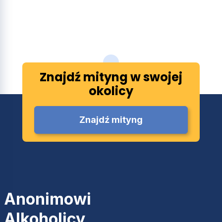
Znajdź mityng w swojej
okolicy
Znajdź mityng
Anonimowi
Alkoholicy