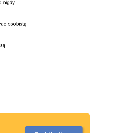
o nigdy
ać osobistą
 są