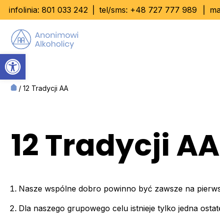
Skip
infolinia:
801 033 242
|
tel/sms:
+48 727 777 989
|
ma
to
content
Otwórz pasek narzędzi
/
12 Tradycji AA
12 Tradycji AA
Nasze wspólne dobro powinno być zawsze na pierwsz
Dla naszego grupowego celu istnieje tylko jedna osta