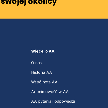
swojej okolicy
Więcej o AA
O nas
Historia AA
Wspólnota AA
Anonimowość w AA
AA pytania i odpowiedzi