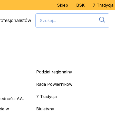
Sklep
BSK
7 Tradycja
rofesjonalistów
Podział regionalny
Rada Powierników
7 Tradycja
jedności AA.
bie w
Biuletyny