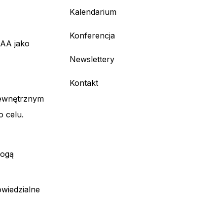
Kalendarium
Konferencja
 AA jako
Newslettery
Kontakt
zewnętrznym
 celu.
mogą
owiedzialne