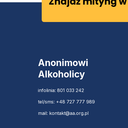
Znajdź mityng w 
Anonimowi
Alkoholicy
infolinia:
801 033 242
tel/sms:
+48 727 777 989
mail:
kontakt@aa.org.pl