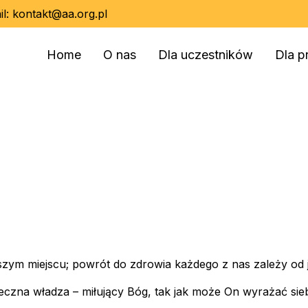
il:
kontakt@aa.org.pl
Home
O nas
Dla uczestników
Dla p
ym miejscu; powrót do zdrowia każdego z nas zależy od 
teczna władza – miłujący Bóg, tak jak może On wyrażać sie