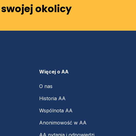
swojej okolicy
Więcej o AA
O nas
Historia AA
Wspólnota AA
Anonimowość w AA
AA pytania i odpowiedzi