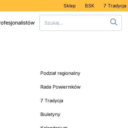
Sklep
BSK
7 Tradycja
rofesjonalistów
Podział regionalny
Rada Powierników
7 Tradycja
Biuletyny