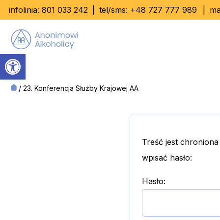
Skip
infolinia:
801 033 242
|
tel/sms:
+48 727 777 989
|
ma
to
content
Otwórz pasek narzędzi
/
23. Konferencja Służby Krajowej AA
Treść jest chroniona
wpisać hasło:
Hasło: