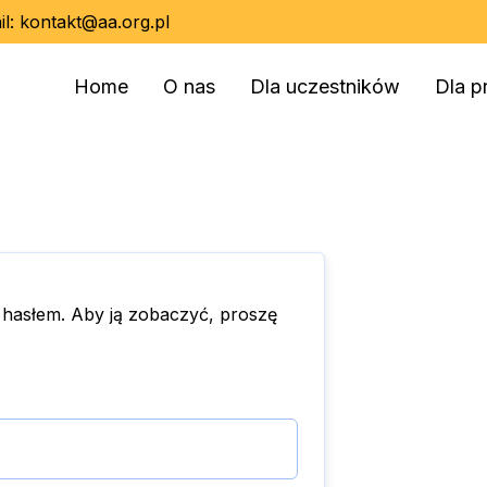
il:
kontakt@aa.org.pl
Home
O nas
Dla uczestników
Dla p
 hasłem. Aby ją zobaczyć, proszę