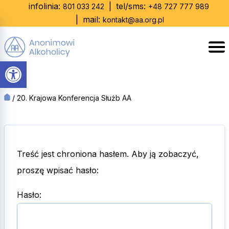
Skip
infolinia:
|
tel/sms:
801 033 242
+48 727 777 989
to
|
mail:
kontakt@aa.org.pl
content
Otwórz pasek narzędzi
/
20. Krajowa Konferencja Służb AA
Treść jest chroniona hasłem. Aby ją zobaczyć,
proszę wpisać hasło:
Hasło: