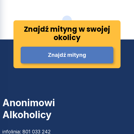
Znajdź mityng w swojej
okolicy
Znajdź mityng
Anonimowi
Alkoholicy
infolinia:
801 033 242