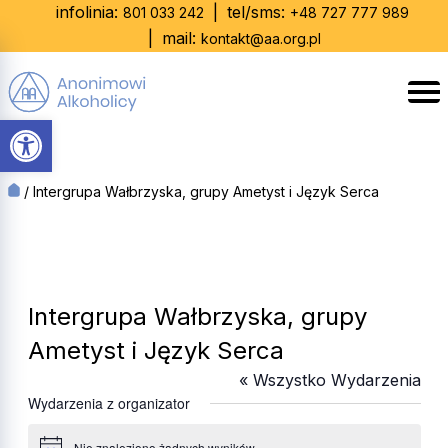
Skip
infolinia:
|
tel/sms:
801 033 242
+48 727 777 989
to
|
mail:
kontakt@aa.org.pl
content
Otwórz pasek narzędzi
/
Intergrupa Wałbrzyska, grupy Ametyst i Język Serca
Intergrupa Wałbrzyska, grupy
Ametyst i Język Serca
« Wszystko Wydarzenia
Wydarzenia z organizator
Nie znaleziono żadnych wyników.