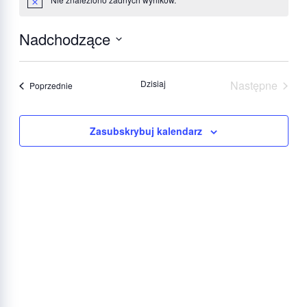
Powiadomienie
Nadchodzące
Wybierz
datę.
Dzisiaj
Następne
Wydarzenia
Poprzednie
Wydarzeni
Zasubskrybuj kalendarz