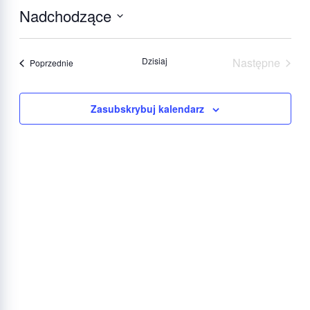
Nadchodzące
Wybierz
datę.
Dzisiaj
Następne
Wydarzenia
Poprzednie
Wydarzeni
Zasubskrybuj kalendarz