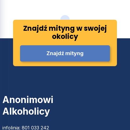
Znajdź mityng w swojej
okolicy
Znajdź mityng
Anonimowi
Alkoholicy
infolinia:
801 033 242