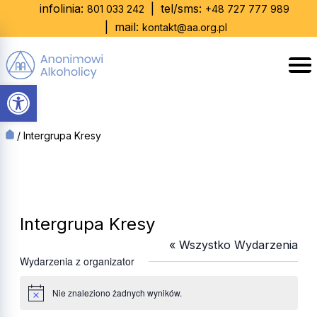
Skip
infolinia:
|
tel/sms:
801 033 242
+48 727 777 989
to
|
mail:
kontakt@aa.org.pl
content
Otwórz pasek narzędzi
/
Intergrupa Kresy
Intergrupa Kresy
« Wszystko Wydarzenia
Wydarzenia z organizator
Nie znaleziono żadnych wyników.
Powiadomienie