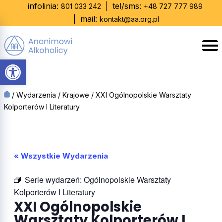
Skip
infolinia:
|
tel/sms:
801 033 242
+48 727 777 989
to
|
mail:
kontakt@aa.org.pl
content
Otwórz pasek narzędzi
/
Wydarzenia
/
Krajowe
/
XXI Ogólnopolskie Warsztaty
Kolporterów I Literatury
« Wszystkie Wydarzenia
Serie wydarzeń:
Ogólnopolskie Warsztaty
Kolporterów I Literatury
XXI Ogólnopolskie
Warsztaty Kolporterów I