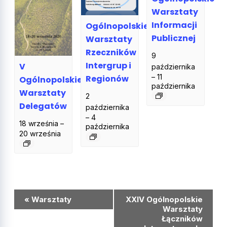
Warsztaty
Informacji
Ogólnopolskie
Publicznej
Warsztaty
Rzeczników
9
Intergrup i
V
października
–
11
Regionów
Ogólnopolskie
października
Warsztaty
2
Delegatów
października
–
4
18 września
–
października
20 września
Wydarzenie
«
Warsztaty
XXIV Ogólnopolskie
Nawigacja
Warsztaty
Łączników