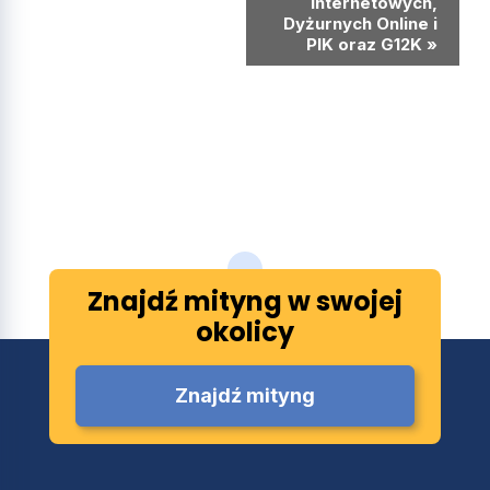
Internetowych,
Dyżurnych Online i
PIK oraz G12K
»
Znajdź mityng w swojej
okolicy
Znajdź mityng