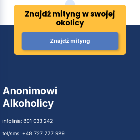
Znajdź mityng w swojej
okolicy
Znajdź mityng
Anonimowi
Alkoholicy
infolinia:
801 033 242
tel/sms:
+48 727 777 989