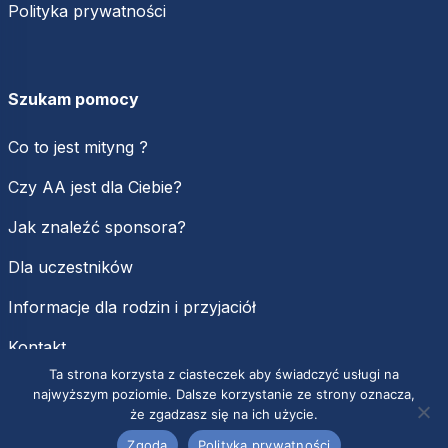
Polityka prywatności
Szukam pomocy
Co to jest mityng ?
Czy AA jest dla Ciebie?
Jak znaleźć sponsora?
Dla uczestników
Informacje dla rodzin i przyjaciół
Kontakt
Ta strona korzysta z ciasteczek aby świadczyć usługi na
najwyższym poziomie. Dalsze korzystanie ze strony oznacza,
że zgadzasz się na ich użycie.
Zgoda
Polityka prywatności
Copyright Fundacja Biuro Służby Krajowej Anonimowych Alkoholików w Polsce
|