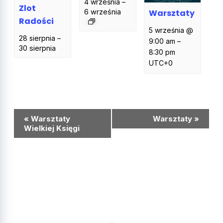
4 września
–
Zlot
Warsztaty
6 września
Radości
5 września @
28 sierpnia
–
9:00 am
–
30 sierpnia
8:30 pm
UTC+0
Wydarzenie
«
Warsztaty
Warsztaty
»
Nawigacja
Wielkiej Księgi