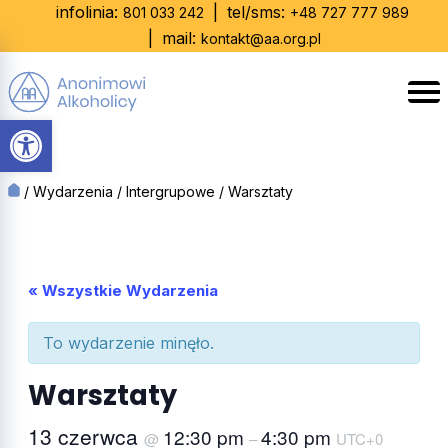
Skip
infolinia:
|
tel/sms:
801 033 242
+48 727 777 989
to
|
mail:
kontakt@aa.org.pl
content
Otwórz pasek narzędzi
/
Wydarzenia
/
Intergrupowe
/
Warsztaty
« Wszystkie Wydarzenia
To wydarzenie minęło.
Warsztaty
13 czerwca
12:30 pm
4:30 pm
@
–
UTC+0