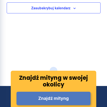
Zasubskrybuj kalendarz
Znajdź mityng w swojej
okolicy
Znajdź mityng