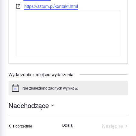
Strona
https://sztum.pl/kontakt.html
internetowa
Wydarzenia z miejsce wydarzenia
Nie znaleziono żadnych wyników.
Powiadomienie
Nadchodzące
Wybierz
datę.
Dzisiaj
Następne
Wydarzenia
Poprzednie
Wydarzeni