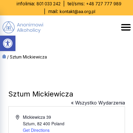
Skip
infolinia:
|
tel/sms:
801 033 242
+48 727 777 989
to
|
mail:
kontakt@aa.org.pl
content
Otwórz pasek narzędzi
/
Sztum Mickiewicza
Sztum Mickiewicza
« Wszystko Wydarzenia
Adres
Mickiewicza 39
Sztum
,
82 400
Poland
Get Directions