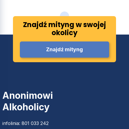
Znajdź mityng w swojej
okolicy
Znajdź mityng
Anonimowi
Alkoholicy
infolinia:
801 033 242