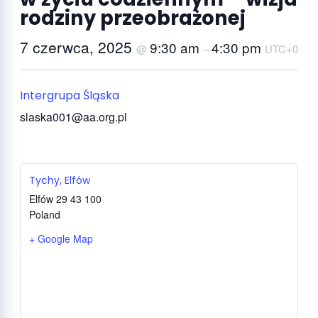
rodziny przeobrażonej
7 czerwca, 2025
9:30 am
4:30 pm
@
–
UTC+0
Intergrupa Śląska
slaska001@aa.org.pl
Tychy, Elfów
Elfów 29
43 100
Poland
+ Google Map