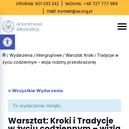
Skip
infolinia:
|
tel/sms:
801 033 242
+48 727 777 989
to
|
mail:
kontakt@aa.org.pl
content
Otwórz pasek narzędzi
/
Wydarzenia
/
Intergrupowe
/
Warsztat: Kroki i Tradycje w
życiu codziennym – wizja rodziny przeobrażonej
« Wszystkie Wydarzenia
To wydarzenie minęło.
Warsztat: Kroki i Tradycje
w życiu codziennym – wizja