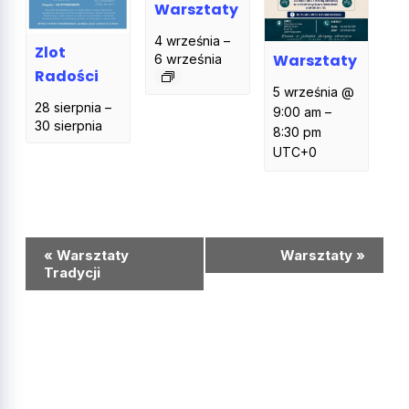
Warsztaty
4 września
–
Zlot
Warsztaty
6 września
Radości
5 września @
28 sierpnia
–
9:00 am
–
30 sierpnia
8:30 pm
UTC+0
Wydarzenie
«
Warsztaty
Warsztaty
»
Nawigacja
Tradycji