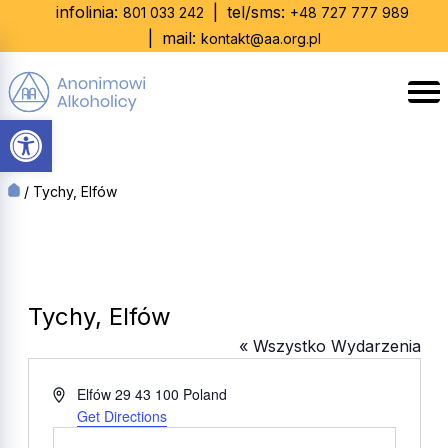
Skip
infolinia:
|
tel/sms:
801 033 242
+48 727 777 989
to
|
mail:
kontakt@aa.org.pl
content
Otwórz pasek narzędzi
/
Tychy, Elfów
Tychy, Elfów
« Wszystko Wydarzenia
Adres
Elfów 29
43 100
Poland
Get Directions