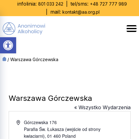
Skip
infolinia:
|
tel/sms:
801 033 242
+48 727 777 989
to
|
mail:
kontakt@aa.org.pl
content
Otwórz pasek narzędzi
/
Warszawa Górczewska
Warszawa Górczewska
« Wszystko Wydarzenia
Adres
Górczewska 176
Parafia Św. Łukasza (wejście od strony
kwiaciarni)
,
01 460
Poland