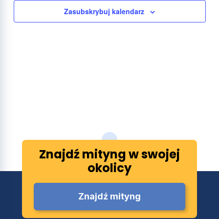
Zasubskrybuj kalendarz
Znajdź mityng w swojej
okolicy
Znajdź mityng