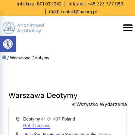
Skip
infolinia:
|
tel/sms:
801 033 242
+48 727 777 989
to
|
mail:
kontakt@aa.org.pl
content
Otwórz pasek narzędzi
/
Warszawa Deotymy
Warszawa Deotymy
« Wszystko Wydarzenia
Adres
Deotymy 41
01 407
Poland
Get Directions
Telefon
Sala Św. Józefa przy Sanktuarium Św. Józefa