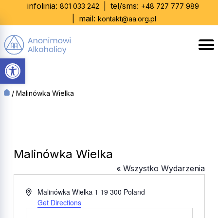
Skip
infolinia:
|
tel/sms:
801 033 242
+48 727 777 989
to
|
mail:
kontakt@aa.org.pl
content
Otwórz pasek narzędzi
/
Malinówka Wielka
Malinówka Wielka
« Wszystko Wydarzenia
Adres
Malinówka Wielka 1
19 300
Poland
Get Directions