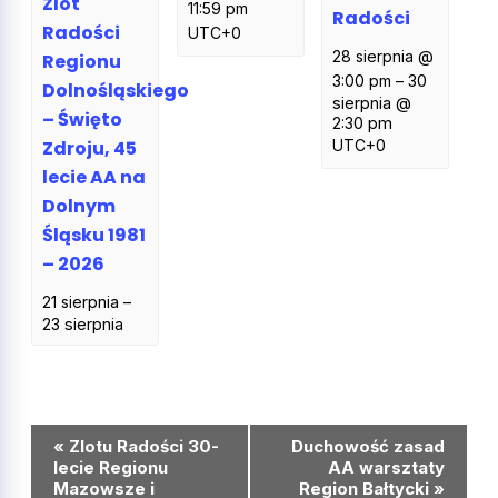
Zlot
11:59 pm
Radości
Radości
UTC+0
28 sierpnia @
Regionu
3:00 pm
–
30
Dolnośląskiego
sierpnia @
– Święto
2:30 pm
Zdroju, 45
UTC+0
lecie AA na
Dolnym
Śląsku 1981
– 2026
21 sierpnia
–
23 sierpnia
Wydarzenie
«
Zlotu Radości 30-
Duchowość zasad
Nawigacja
lecie Regionu
AA warsztaty
Mazowsze i
Region Bałtycki
»