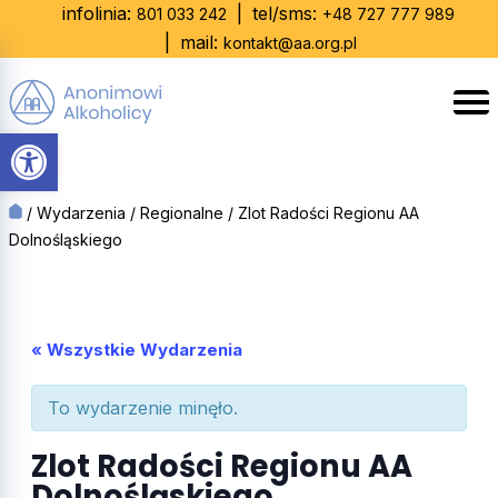
Skip
infolinia:
|
tel/sms:
801 033 242
+48 727 777 989
to
|
mail:
kontakt@aa.org.pl
content
Otwórz pasek narzędzi
/
Wydarzenia
/
Regionalne
/
Zlot Radości Regionu AA
Dolnośląskiego
« Wszystkie Wydarzenia
To wydarzenie minęło.
Zlot Radości Regionu AA
Dolnośląskiego