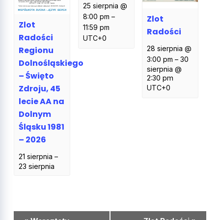
25 sierpnia @
8:00 pm
–
Zlot
Zlot
11:59 pm
Radości
Radości
UTC+0
28 sierpnia @
Regionu
3:00 pm
–
30
Dolnośląskiego
sierpnia @
– Święto
2:30 pm
Zdroju, 45
UTC+0
lecie AA na
Dolnym
Śląsku 1981
– 2026
21 sierpnia
–
23 sierpnia
Wydarzenie