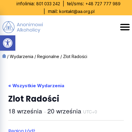
Skip
infolinia:
|
tel/sms:
801 033 242
+48 727 777 989
to
|
mail:
kontakt@aa.org.pl
content
Otwórz pasek narzędzi
/
Wydarzenia
/
Regionalne
/
Zlot Radości
« Wszystkie Wydarzenia
Zlot Radości
18 września
20 września
–
UTC+0
Region Łódź