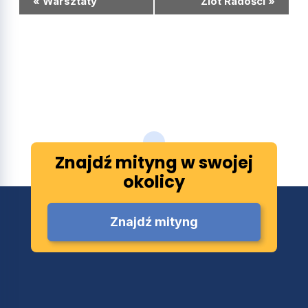
«
Warsztaty
Zlot Radości
»
Nawigacja
Znajdź mityng w swojej
okolicy
Znajdź mityng