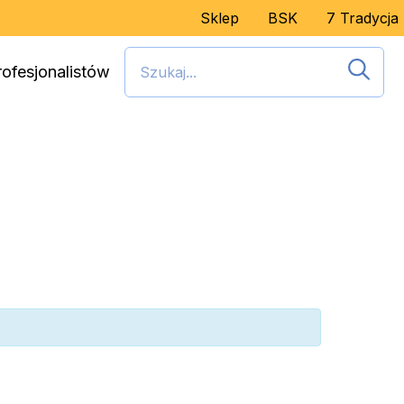
Sklep
BSK
7 Tradycja
rofesjonalistów