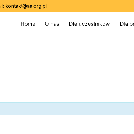
il:
kontakt@aa.org.pl
Home
O nas
Dla uczestników
Dla p