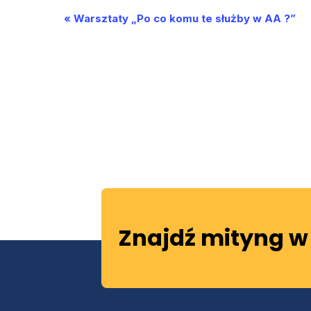
Wydarzenie
«
Warsztaty „Po co komu te służby w AA ?”
Nawigacja
Znajdź mityng w 