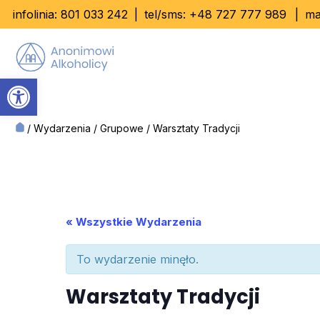
Skip
infolinia:
801 033 242
|
tel/sms:
+48 727 777 989
|
ma
to
content
Otwórz pasek narzędzi
/
Wydarzenia
/
Grupowe
/
Warsztaty Tradycji
« Wszystkie Wydarzenia
To wydarzenie minęło.
Warsztaty Tradycji