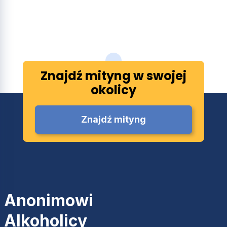
Znajdź mityng w swojej
okolicy
Znajdź mityng
Anonimowi
Alkoholicy