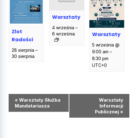
Warsztaty
4 września
–
Zlot
Warsztaty
6 września
Radości
5 września @
28 sierpnia
–
9:00 am
–
30 sierpnia
8:30 pm
UTC+0
Wydarzenie
«
Warsztaty Służba
Warsztaty
Nawigacja
Mandatariusza
Informacji
Publicznej
»