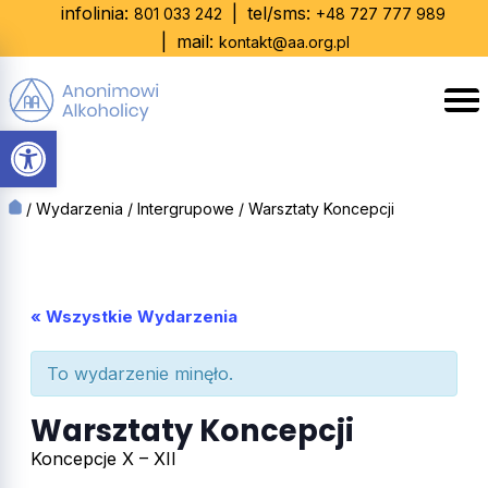
Skip
infolinia:
|
tel/sms:
801 033 242
+48 727 777 989
to
|
mail:
kontakt@aa.org.pl
content
Otwórz pasek narzędzi
/
Wydarzenia
/
Intergrupowe
/
Warsztaty Koncepcji
« Wszystkie Wydarzenia
To wydarzenie minęło.
Warsztaty Koncepcji
Koncepcje X – XII