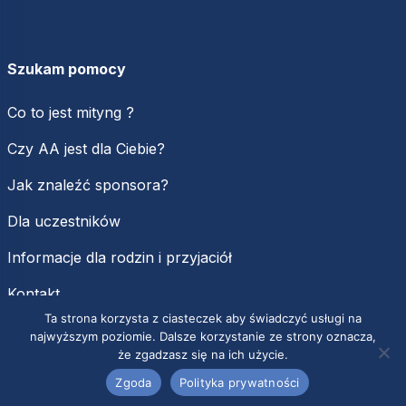
Szukam pomocy
Co to jest mityng ?
Czy AA jest dla Ciebie?
Jak znaleźć sponsora?
Dla uczestników
Informacje dla rodzin i przyjaciół
Kontakt
Ta strona korzysta z ciasteczek aby świadczyć usługi na
najwyższym poziomie. Dalsze korzystanie ze strony oznacza,
że zgadzasz się na ich użycie.
Zgoda
Polityka prywatności
Copyright Fundacja Biuro Służby Krajowej Anonimowych Alkoholików w Polsce
|
Wszelkie prawa zastrzeżone