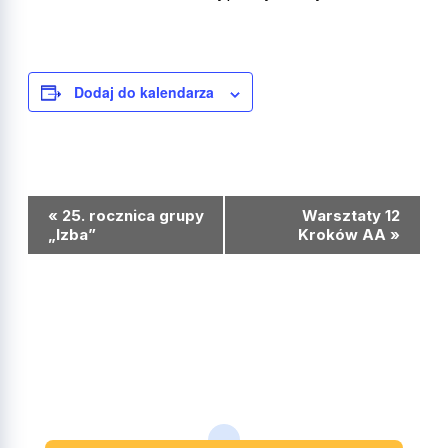
Dodaj do kalendarza
Wydarzenie
«
25. rocznica grupy
Warsztaty 12
Nawigacja
„Izba”
Kroków AA
»