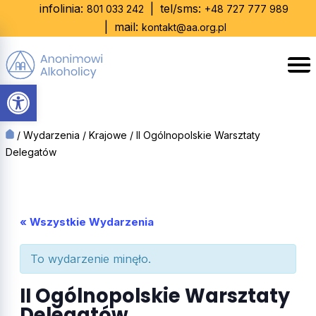
Skip
infolinia:
|
tel/sms:
801 033 242
+48 727 777 989
to
|
mail:
kontakt@aa.org.pl
content
Otwórz pasek narzędzi
/
Wydarzenia
/
Krajowe
/
II Ogólnopolskie Warsztaty
Delegatów
« Wszystkie Wydarzenia
To wydarzenie minęło.
II Ogólnopolskie Warsztaty
Delegatów