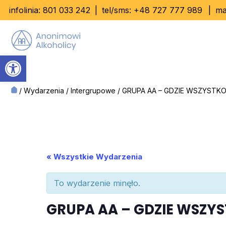
Skip
infolinia:
801 033 242
|
tel/sms:
+48 727 777 989
|
ma
to
content
Otwórz pasek narzędzi
/
Wydarzenia
/
Intergrupowe
/
GRUPA AA – GDZIE WSZYSTKO
« Wszystkie Wydarzenia
To wydarzenie minęło.
GRUPA AA – GDZIE WSZYS