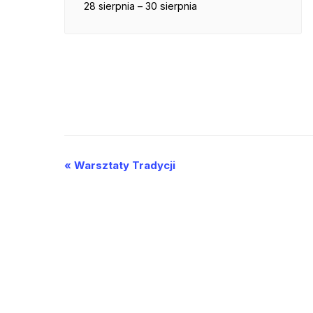
28 sierpnia
–
30 sierpnia
Wydarzenie
«
Warsztaty Tradycji
Nawigacja