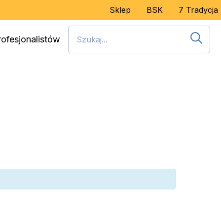
Sklep
BSK
7 Tradycja
rofesjonalistów