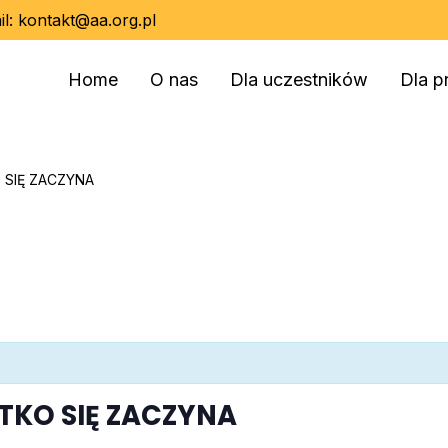
il:
kontakt@aa.org.pl
Home
O nas
Dla uczestników
Dla p
 SIĘ ZACZYNA
TKO SIĘ ZACZYNA