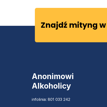
Znajdź mityng w 
Anonimowi
Alkoholicy
infolinia:
801 033 242