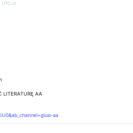
m
UTC+0
h
 LITERATURĘ AA
UU0&ab_channel=glusi-aa