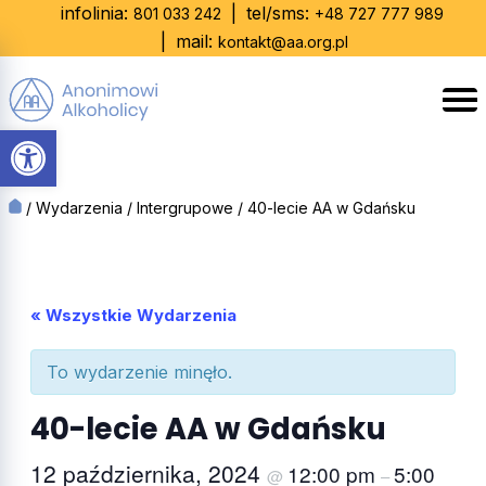
Skip
infolinia:
|
tel/sms:
801 033 242
+48 727 777 989
to
|
mail:
kontakt@aa.org.pl
content
Otwórz pasek narzędzi
/
Wydarzenia
/
Intergrupowe
/
40-lecie AA w Gdańsku
« Wszystkie Wydarzenia
To wydarzenie minęło.
40-lecie AA w Gdańsku
12 października, 2024
12:00 pm
5:00
@
–