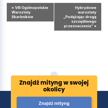
Wydarzenie
«
VIII Ogólnopolskie
Hybrydowe
Nawigacja
Warsztaty
warsztaty
Skarbników
„Podążając drogą
szczęśliwego
przeznaczenia”
»
Znajdź mityng w swojej
okolicy
Znajdź mityng